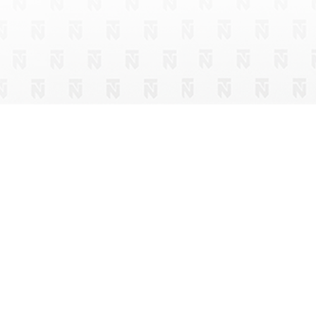
Saalfelden am Steinernen Meer
Weissb
WANDERN UND KLETTERN AB
FERIE
THEURERHOF
–
KL