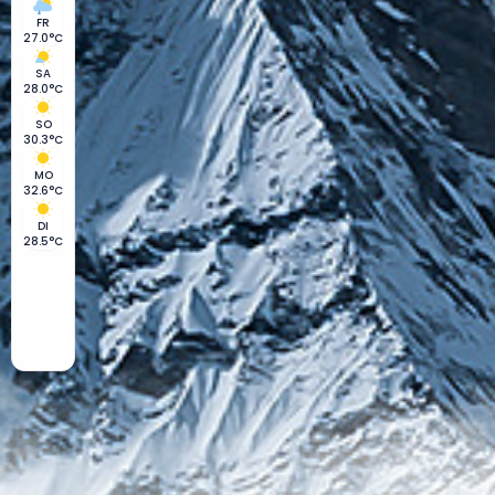
FR
27.0°C
SA
28.0°C
SO
30.3°C
MO
32.6°C
DI
28.5°C